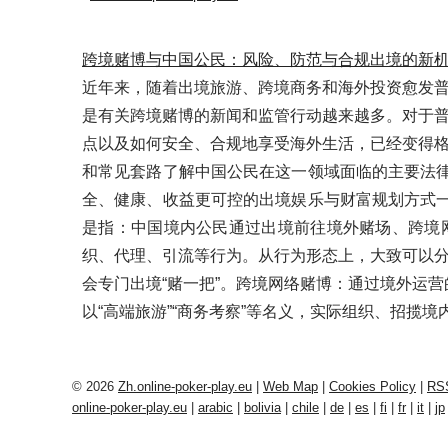
跨境赌博与中国公民：风险、防范与合规出境的新
近年来，随着出境旅游、跨境商务和海外投资愈发
是有关跨境赌博的新闻和监管行动越来越多。对于
点以及如何安全、合规地享受海外生活，已经变得
和常见套路了解中国公民在这一领域面临的主要法律
全、健康、收益更可控的出境娱乐与财富规划方式一
是指：中国境内公民通过出境前往境外赌场、跨境
织、代理、引流等行为。从行为形态上，大致可以
会专门出境“赌一把”。跨境网络赌博：通过境外运营
以“高端旅游”“商务考察”等名义，实际组织、招揽
© 2026
Zh.online-poker-play.eu
|
Web Map
|
Cookies Policy
|
RS
online-poker-play.eu
|
arabic
|
bolivia
|
chile
|
de
|
es
|
fi
|
fr
|
it
|
jp