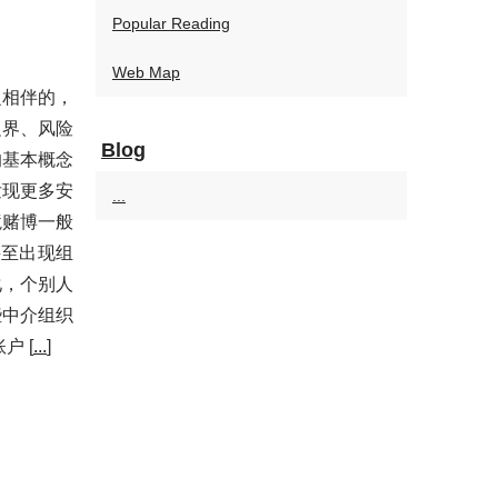
Popular Reading
Web Map
之相伴的，
边界、风险
Blog
的基本概念
发现更多安
...
境赌博一般
甚至出现组
化，个别人
些中介组织
户 [
...
]